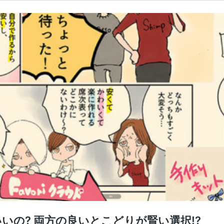
いの? 両方の良いとこどりが賢い選択!?