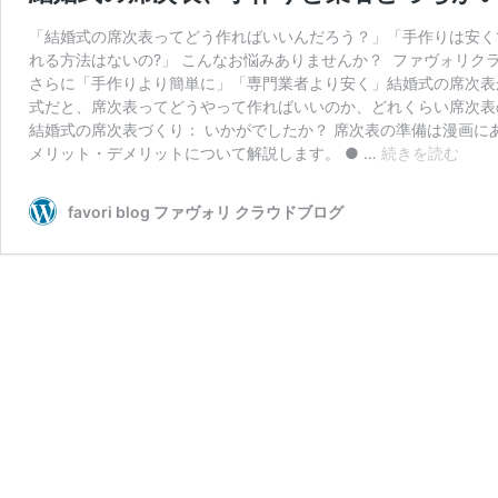
「結婚式の席次表ってどう作ればいいんだろう？」「手作りは安く
れる方法はないの?」 こんなお悩みありませんか？ ファヴォリ
さらに「手作りより簡単に」「専門業者より安く」結婚式の席次表
式だと、席次表ってどうやって作ればいいのか、どれくらい席次表
結婚式の席次表づくり： いかがでしたか？ 席次表の準備は漫画
結
メリット・デメリットについて解説します。 ● …
続きを読む
婚
式
favori blog ファヴォリ クラウドブログ
の
席
次
表、
手
作
り
と
業
者
ど
っ