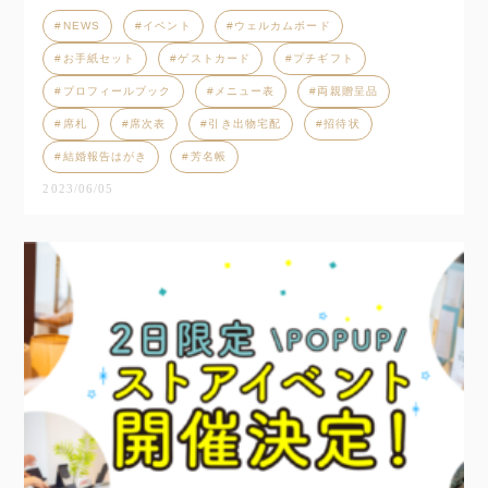
NEWS
イベント
ウェルカムボード
お手紙セット
ゲストカード
プチギフト
プロフィールブック
メニュー表
両親贈呈品
席札
席次表
引き出物宅配
招待状
結婚報告はがき
芳名帳
2023/06/05