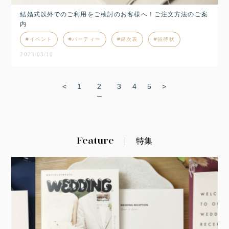
結婚式以外でのご利用をご検討のお客様へ！ご注文方法のご案
内
イベント
パーティー
席次表
招待状
2023/03/10
<
1
2
3
4
5
>
Feature
特集