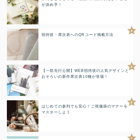
が決め手！
4
招待状・席次表へのQRコード掲載方法
5
【一部先行公開】WEB招待状の人気デザインと
おそろいの新作席次表10種が登場！
6
はじめての参列でも安心！ご祝儀袋のマナーを
マスターしよう
7