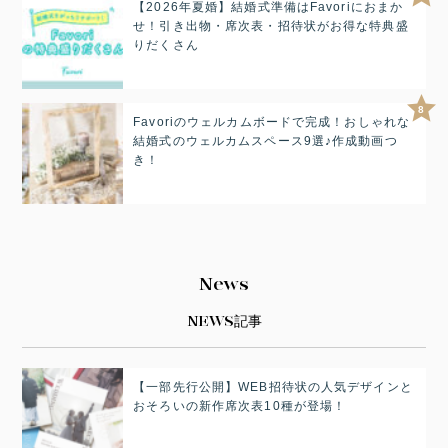
【2026年夏婚】結婚式準備はFavoriにおまか
せ！引き出物・席次表・招待状がお得な特典盛
りだくさん
8
Favoriのウェルカムボードで完成！おしゃれな
結婚式のウェルカムスペース9選♪作成動画つ
き！
News
NEWS記事
【一部先行公開】WEB招待状の人気デザインと
おそろいの新作席次表10種が登場！