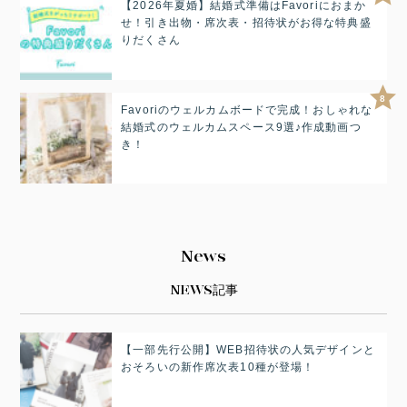
【2026年夏婚】結婚式準備はFavoriにおまか
せ！引き出物・席次表・招待状がお得な特典盛
りだくさん
8
Favoriのウェルカムボードで完成！おしゃれな
結婚式のウェルカムスペース9選♪作成動画つ
き！
News
NEWS記事
【一部先行公開】WEB招待状の人気デザインと
おそろいの新作席次表10種が登場！