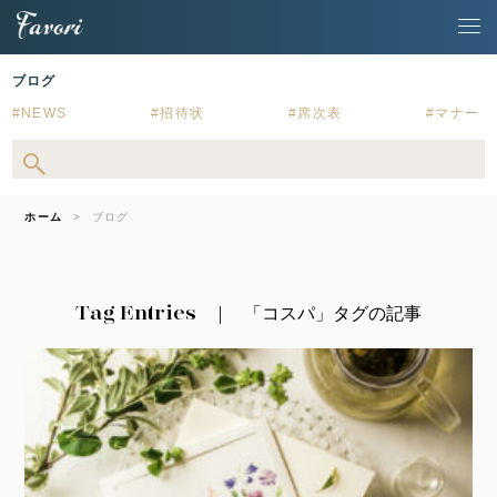
ブログ
NEWS
招待状
席次表
マナー
ホーム
ブログ
Tag Entries
「コスパ」タグの記事