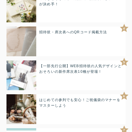
が決め手！
4
招待状・席次表へのQRコード掲載方法
5
【一部先行公開】WEB招待状の人気デザインと
おそろいの新作席次表10種が登場！
6
はじめての参列でも安心！ご祝儀袋のマナーを
マスターしよう
7