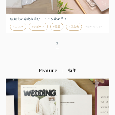
結婚式の席次表選び、ここが決め手！
コスパ
サポート
品質
席次表
2021/08/17
1
Feature
特集