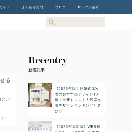
ガイド
よくある質問
ブログ
サンプル請求
Recentry
新着記事
せる
【2026年版】結婚式席次
表のおすすめデザイン10
自分が
選！最新トレンド人気席次
表デザインランキングと選
び方
09/26
【2026年最新版】WEB招