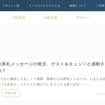
デザイン一覧
ファヴォリクラウドとは
納期について
ご利用
招待状
席次表
マナー
の席札メッセージの例文、ゲストをキュン♡と感動さ
は？
ひそかに期待してる…！？新郎・新婦からの席札メッセージ。いよいよ
なってみると…コメントに悩んでしまうことも多いはず・・…
席次表
2020/