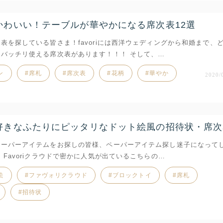
かわいい！テーブルが華やかになる席次表12選
表を探している皆さま！favoriには西洋ウェディングから和婚まで、
もバッチリ使える席次表があります！！！ そして、…
ン
席札
席次表
花柄
華やか
2020/
好きなふたりにピッタリなドット絵風の招待状・席次
ペーパーアイテムをお探しの皆様、ペーパーアイテム探し迷子になって
 Favoriクラウドで密かに人気が出ているこちらの…
絵
ファヴォリクラウド
ブロックトイ
席札
招待状