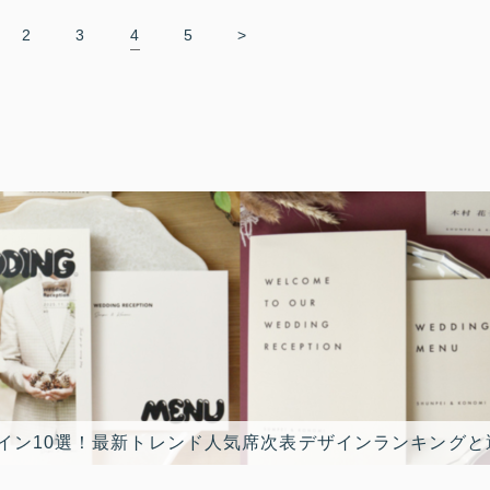
2
3
4
5
>