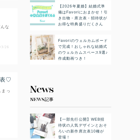
【2026年夏婚】結婚式準
備はFavoriにおまかせ！引
き出物・席次表・招待状が
お得な特典盛りだくさん
どんな
Favoriのウェルカムボード
で完成！おしゃれな結婚式
03/26
のウェルカムスペース9選♪
作成動画つき！
表♡
News
しまっ
NEWS記事
【一部先行公開】WEB招
待状の人気デザインとおそ
ろいの新作席次表10種が
登場！