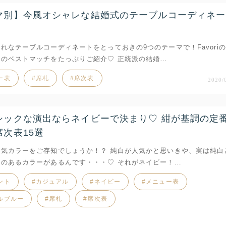
マ別】今風オシャレな結婚式のテーブルコーディネー
れなテーブルコーディネートをとっておきの9つのテーマで！Favori
とのベストマッチをたっぷりご紹介♡ 正統派の結婚…
ー表
席札
席次表
2020/
シックな演出ならネイビーで決まり♡ 紺が基調の定
席次表15選
人気カラーをご存知でしょうか！？ 純白が人気かと思いきや、実は純白
気のあるカラーがあるんです・・・♡ それがネイビー！…
ント
カジュアル
ネイビー
メニュー表
ルブルー
席札
席次表