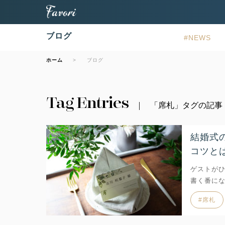
ブログ
NEWS
ホーム
ブログ
Tag Entries
「席札」タグの記事
結婚式
コツと
ゲストが
書く番に
席札