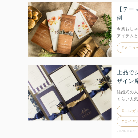
【テー
例
今風おしゃ
アイテム
メニュ
上品で
ザイン
結婚式の
くらい人
エレガ
ロイヤ
2020/03/26