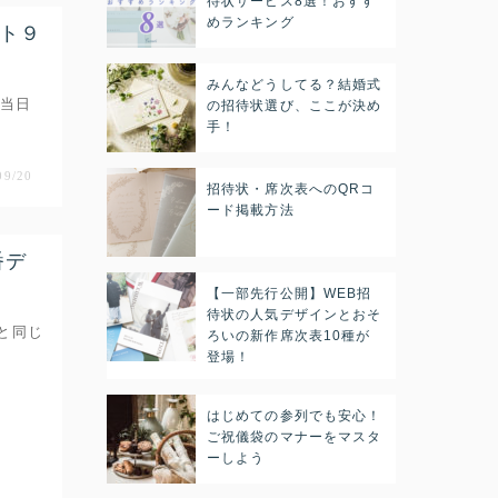
待状サービス8選！おすす
めランキング
ト９
みんなどうしてる？結婚式
の当日
の招待状選び、ここが決め
手！
09/20
招待状・席次表へのQRコ
ード掲載方法
番デ
【一部先行公開】WEB招
待状の人気デザインとおそ
と同じ
ろいの新作席次表10種が
登場！
はじめての参列でも安心！
ご祝儀袋のマナーをマスタ
ーしよう