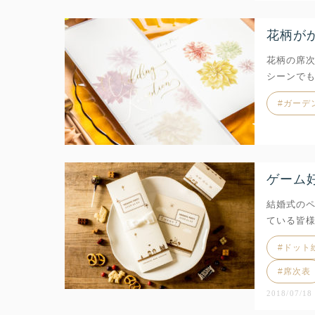
花柄が
花柄の席次
シーンで
ガーデ
ゲーム
結婚式の
ている皆様
ドット
席次表
2018/07/18