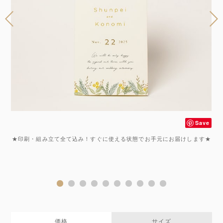
ve
Save
メ
★印刷・組み立て全て込み！すぐに使える状態でお手元にお届けします★
格
価格
サイズ