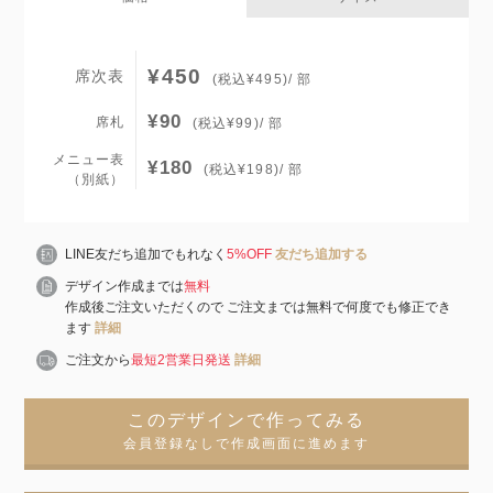
¥450
席次表
(税込¥495)/ 部
¥90
席札
(税込¥99)/ 部
メニュー表
¥180
(税込¥198)/ 部
（別紙）
LINE友だち追加でもれなく
5%OFF
友だち追加する
デザイン作成までは
無料
作成後ご注文いただくので ご注文までは無料で何度でも修正でき
ます
詳細
ご注文から
最短2営業日発送
詳細
このデザインで作ってみる
会員登録なしで作成画面に進めます