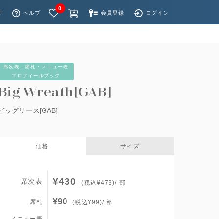
0
T
ヘルプ
会員登録
ログイン
席次表・席札・メニュー表
プロフィールブック
Big Wreath[GAB]
ビッグリース[GAB]
価格
サイズ
¥430
席次表
(税込¥473)/ 部
¥90
席札
(税込¥99)/ 部
メニュー表