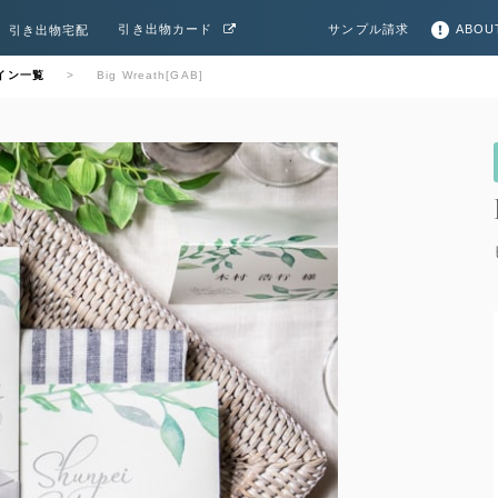
サンプル請求
ABOU
引き出物カード
引き出物宅配
イン一覧
Big Wreath[GAB]