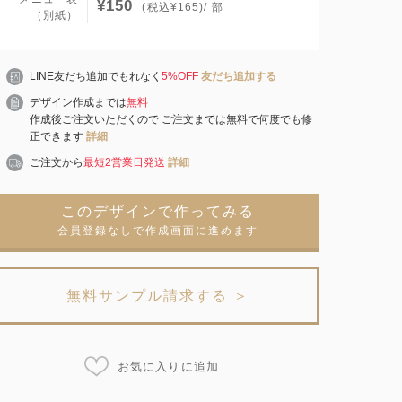
¥150
(税込¥165)/ 部
（別紙）
LINE友だち追加でもれなく
5%OFF
友だち追加する
デザイン作成までは
無料
作成後ご注文いただくので ご注文までは無料で何度でも修
正できます
詳細
ご注文から
最短2営業日発送
詳細
このデザインで作ってみる
会員登録なしで作成画面に進めます
無料サンプル請求する ＞
お気に入りに追加