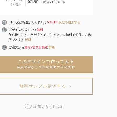
¥150
(税込¥165)/ 部
（別紙）
LINE友だち追加でもれなく
5%OFF
友だち追加する
デザイン作成までは
無料
作成後ご注文いただくので ご注文までは無料で何度でも修
正できます
詳細
ご注文から
最短2営業日発送
詳細
このデザインで作ってみる
会員登録なしで作成画面に進めます
無料サンプル請求する ＞
お気に入りに追加