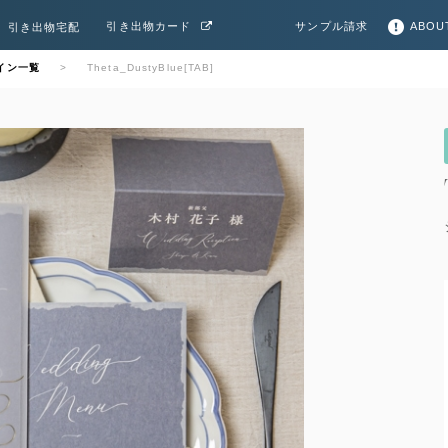
サンプル請求
ABOU
引き出物カード
引き出物宅配
イン一覧
Theta_DustyBlue[TAB]