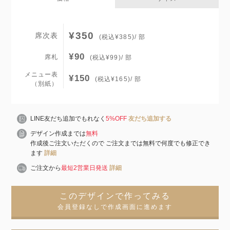
¥350
席次表
(税込¥385)/ 部
¥90
席札
(税込¥99)/ 部
メニュー表
¥150
(税込¥165)/ 部
（別紙）
LINE友だち追加でもれなく
5%OFF
友だち追加する
デザイン作成までは
無料
作成後ご注文いただくので ご注文までは無料で何度でも修正でき
ます
詳細
ご注文から
最短2営業日発送
詳細
このデザインで作ってみる
会員登録なしで作成画面に進めます