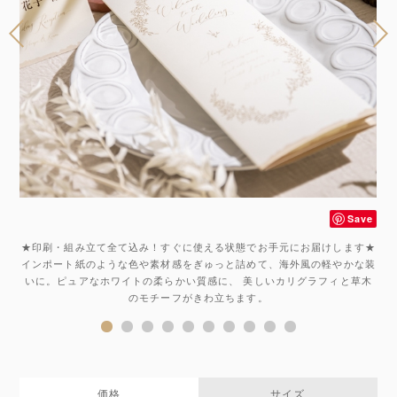
ve
Save
メ
★印刷・組み立て全て込み！すぐに使える状態でお手元にお届けします★
インポート紙のような色や素材感をぎゅっと詰めて、海外風の軽やかな装
格
いに。ピュアなホワイトの柔らかい質感に、 美しいカリグラフィと草木
のモチーフがきわ立ちます。
価格
サイズ