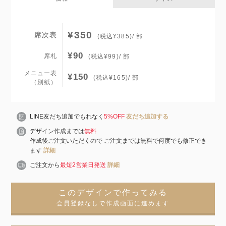
¥350
席次表
(税込¥385)/ 部
¥90
席札
(税込¥99)/ 部
メニュー表
¥150
(税込¥165)/ 部
（別紙）
LINE友だち追加でもれなく
5%OFF
友だち追加する
デザイン作成までは
無料
作成後ご注文いただくので ご注文までは無料で何度でも修正でき
ます
詳細
ご注文から
最短2営業日発送
詳細
このデザインで作ってみる
会員登録なしで作成画面に進めます