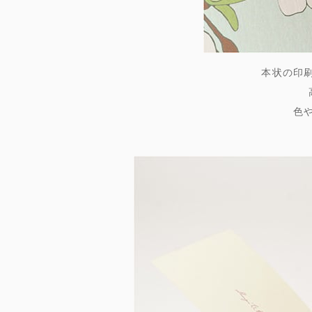
本状の印
色