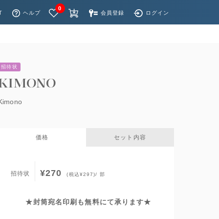
0
T
ヘルプ
会員登録
ログイン
招待状
KIMONO
Kimono
価格
セット内容
¥270
招待状
(税込¥297)/ 部
★封筒宛名印刷も無料にて承ります★