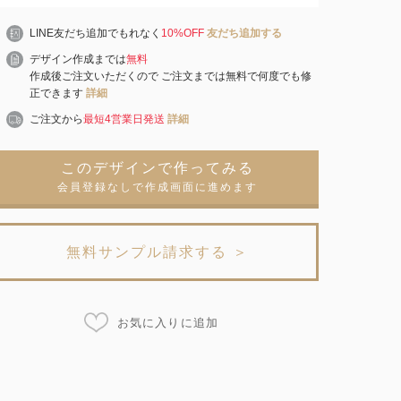
LINE友だち追加でもれなく
10%OFF
友だち追加する
デザイン作成までは
無料
作成後ご注文いただくので ご注文までは無料で何度でも修
正できます
詳細
ご注文から
最短4営業日発送
詳細
このデザインで作ってみる
会員登録なしで作成画面に進めます
無料サンプル請求する ＞
お気に入りに追加