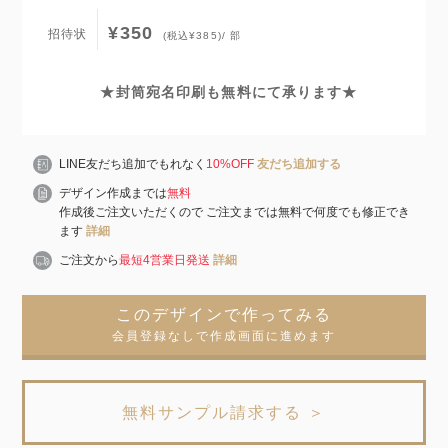
¥350
招待状
(税込¥385)/ 部
★封筒宛名印刷も無料にて承ります★
LINE友だち追加でもれなく
10%OFF
友だち追加する
デザイン作成までは
無料
作成後ご注文いただくので ご注文までは無料で何度でも修正でき
ます
詳細
ご注文から
最短4営業日発送
詳細
このデザインで作ってみる
会員登録なしで作成画面に進めます
無料サンプル請求する ＞