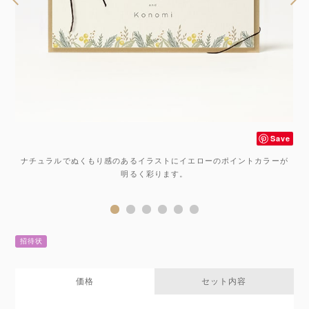
ve
Save
の
ナチュラルでぬくもり感のあるイラストにイエローのポイントカラーが
。
明るく彩ります。
。
招待状
価格
セット内容