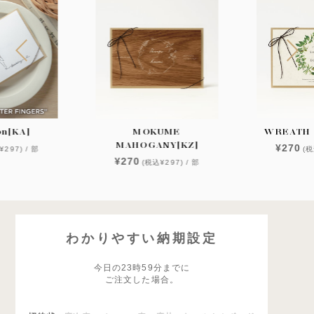
on[KA]
MOKUME
WREATH 
MAHOGANY[KZ]
¥270
¥297) / 部
(税
¥270
(税込¥297) / 部
わかりやすい納期設定
今日の23時59分までに
ご注文した場合。