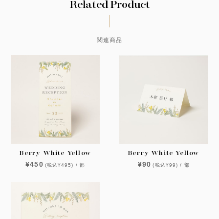
Related Product
関連商品
Berry White Yellow
Berry White Yellow
¥450
¥90
(税込¥495) / 部
(税込¥99) / 部