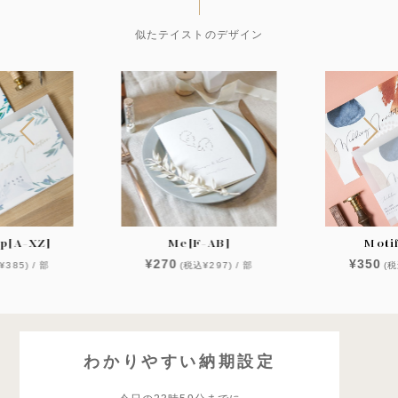
似たテイストのデザイン
op[A-XZ]
Me[F-AB]
Moti
¥270
¥350
¥385) / 部
(税込¥297) / 部
(税
わかりやすい納期設定