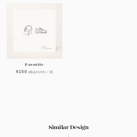
Favorite
¥150
(税込¥165) / 部
Similar Design