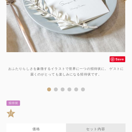
ve
Save
の
おふたりらしさを象徴するイラストで世界に一つの招待状に。 ゲストに
。
届くのがとっても楽しみになる招待状です。
。
招待状
17
価格
セット内容