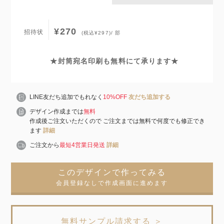
¥270
招待状
(税込¥297)/ 部
★封筒宛名印刷も無料にて承ります★
LINE友だち追加でもれなく
10%OFF
友だち追加する
デザイン作成までは
無料
作成後ご注文いただくので ご注文までは無料で何度でも修正でき
ます
詳細
ご注文から
最短4営業日発送
詳細
このデザインで作ってみる
会員登録なしで作成画面に進めます
無料サンプル請求する ＞