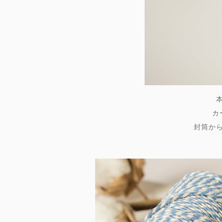
カ
封筒か