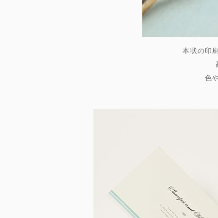
本状の印
色