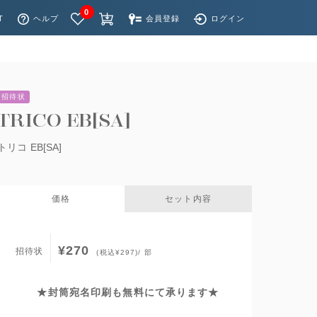
0
T
ヘルプ
会員登録
ログイン
招待状
TRICO EB[SA]
トリコ EB[SA]
価格
セット内容
¥270
招待状
(税込¥297)/ 部
★封筒宛名印刷も無料にて承ります★