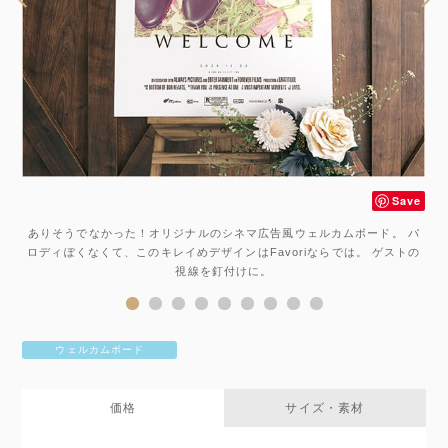
Save
ve
ありそうでなかった！オリジナルのシネマ広告風ウェルカムボード。 パ
ロディぽくなくて、このキレイめデザインはFavoriならでは。 ゲストの
視線を釘付けに。
ウェルカムボード
価格
サイズ・素材