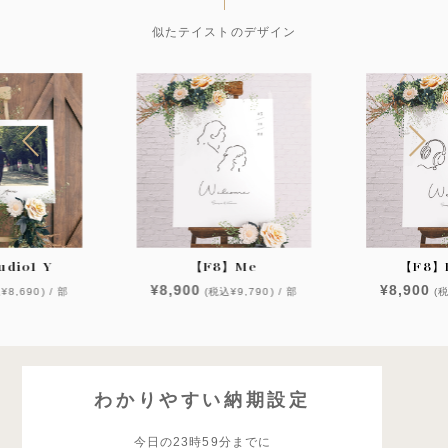
似たテイストのデザイン
dio1 Y
【F8】Me
【F8】F
¥8,900
¥8,900
¥8,690) / 部
(税込¥9,790) / 部
(税
わかりやすい納期設定
今日の23時59分までに