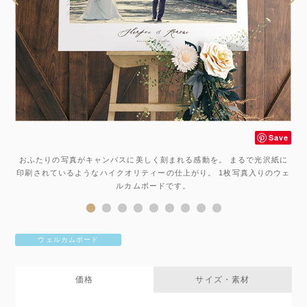
Save
ve
おふたりの写真がキャンバスに美しく刻まれる感動を。 まるで光沢紙に
印刷されているようなハイクオリティーの仕上がり。 1枚写真入りのウェ
ルカムボードです。
ウェルカムボード
価格
サイズ・素材