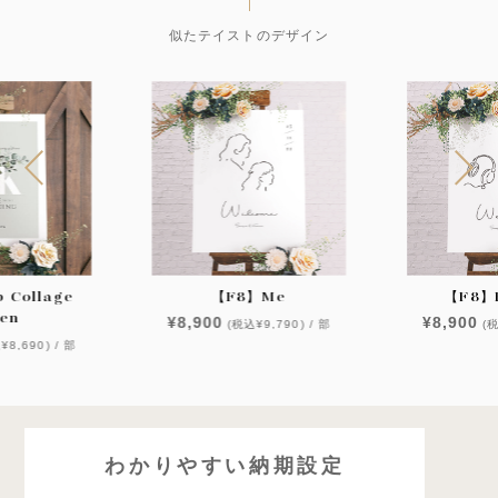
似たテイストのデザイン
 Collage
【F8】Me
【F8】F
en
¥8,900
¥8,900
(税込¥9,790) / 部
(税
¥8,690) / 部
わかりやすい納期設定