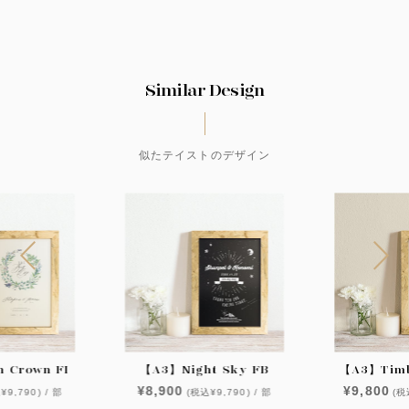
Similar Design
似たテイストのデザイン
 Crown FI
【A3】Night Sky FB
【A3】Timb
¥8,900
¥9,800
¥9,790) / 部
(税込¥9,790) / 部
(税