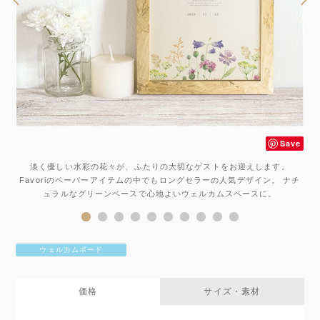
ve
Save
に
淡く優しい水彩の花々が、ふたりの大切なゲストをお迎えします。
Favoriのペーパーアイテムの中でもロングセラーの人気デザイン。 ナチ
ュラルなグリーンベースで心地よいウェルカムスペースに。
ウェルカムボード
価格
サイズ・素材