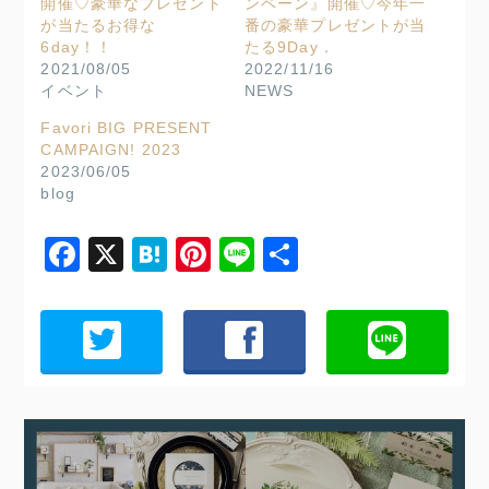
開催♡豪華なプレゼント
ンペーン』開催♡今年一
が当たるお得な
番の豪華プレゼントが当
6day！！
たる9Day．
2021/08/05
2022/11/16
イベント
NEWS
Favori BIG PRESENT
CAMPAIGN! 2023
2023/06/05
blog
Facebook
X
Hatena
Pinterest
Line
共
有