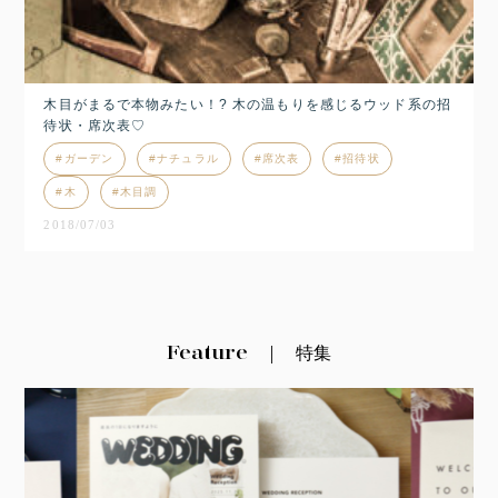
木目がまるで本物みたい！? 木の温もりを感じるウッド系の招
待状・席次表♡
ガーデン
ナチュラル
席次表
招待状
木
木目調
2018/07/03
Feature
特集