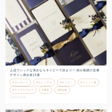
上品でシックな演出ならネイビーで決まり♡ 紺が基調の定番
デザイン席次表15選
エレガント
カジュアル
ネイビー
メニュー表
ロイヤルブルー
席札
席次表
2020/03/26