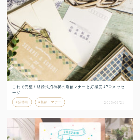
これで完璧！結婚式招待状の返信マナーと好感度UP♡メッセ
ージ
招待状
礼節・マナー
2023/06/21