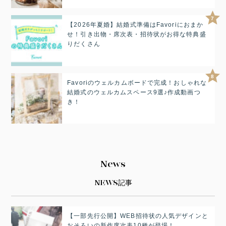
7
【2026年夏婚】結婚式準備はFavoriにおまか
せ！引き出物・席次表・招待状がお得な特典盛
りだくさん
8
Favoriのウェルカムボードで完成！おしゃれな
結婚式のウェルカムスペース9選♪作成動画つ
き！
News
NEWS記事
【一部先行公開】WEB招待状の人気デザインと
おそろいの新作席次表10種が登場！