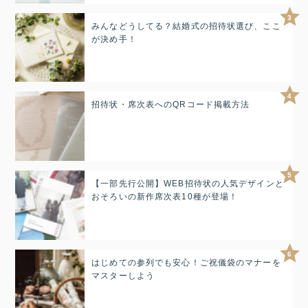
3
みんなどうしてる？結婚式の招待状選び、ここ
が決め手！
4
招待状・席次表へのQRコード掲載方法
5
【一部先行公開】WEB招待状の人気デザインと
おそろいの新作席次表10種が登場！
6
はじめての参列でも安心！ご祝儀袋のマナーを
マスターしよう