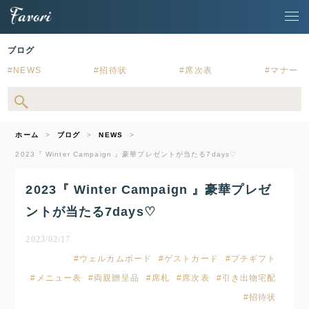
ブログ
NEWS
招待状
席次表
マナー
ホーム
ブログ
NEWS
2023『 Winter Campaign 』豪華プレゼントが当たる7days♡
2023『 Winter Campaign 』豪華プレゼ
ントが当たる7days♡
2023/02/17
ウェルカムボード
ゲストカード
プチギフト
メニュー表
両親贈呈品
席札
席次表
引き出物宅配
招待状