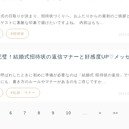
婚式の日取りが決まり、招待状づくりへ。おふたりからの最初のご挨拶
ゲストに素敵な印象で届けたいですよね。 内容はもち…
招待状
2023/
完璧！結婚式招待状の返信マナーと好感度UP♡メッ
お呼ばれしたときに初めに準備が必要なのは「結婚式 招待状の返信」で
信にも、書き方のルールやマナーがあるのをご存じですか…
礼節・マナー
2023/
6
7
8
9
10
...
>
>>