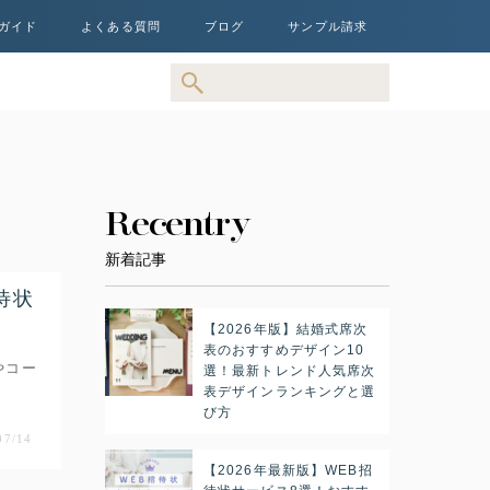
ガイド
よくある質問
ブログ
サンプル請求
Recentry
新着記事
待状
【2026年版】結婚式席次
表のおすすめデザイン10
やコー
選！最新トレンド人気席次
表デザインランキングと選
び方
07/14
【2026年最新版】WEB招