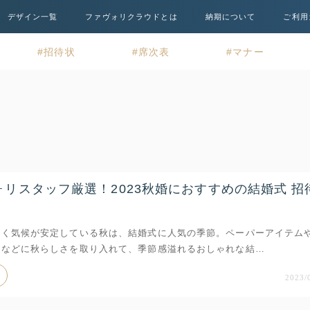
デザイン一覧
ファヴォリクラウドとは
納期について
ご利用
招待状
席次表
マナー
ォリスタッフ厳選！2023秋婚におすすめの結婚式 招
すく気候が安定している秋は、結婚式に人気の季節。ペーパーアイテム
トなどに秋らしさを取り入れて、季節感溢れるおしゃれな結…
2023/