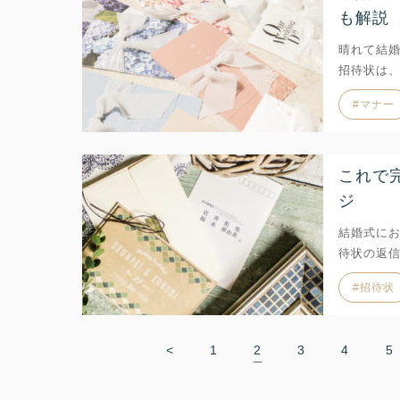
も解説
晴れて結
招待状は、
マナー
これで
ジ
結婚式に
待状の返
招待状
<
1
2
3
4
5