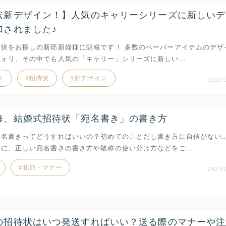
状新デザイン！】人気のキャリーシリーズに新しいデ
加されました♪
待状をお探しの新郎新婦様に朗報です！ 多数のペーパーアイテムのデザ
ヴォリ、その中でも人気の「キャリー」シリーズに新しい…
ス
招待状
新デザイン
2023/
修、結婚式招待状「宛名書き」の書き方
宛名書きってどうすればいいの？初めてのことだし書き方に自信がない
めに、正しい宛名書きの書き方や敬称の使い分け方などをご…
礼節・マナー
2023/
の招待状はいつ発送すればいい？送る際のマナーや注