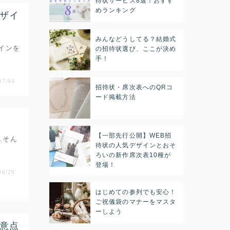
待状サービス8選！おすす
めランキング
ザイ
みんなどうしてる？結婚式
インを
の招待状選び、ここが決め
手！
07/04
招待状・席次表へのQRコ
ード掲載方法
【一部先行公開】WEB招
…そん
待状の人気デザインとおそ
ろいの新作席次表10種が
登場！
06/29
はじめての参列でも安心！
ご祝儀袋のマナーをマスタ
ーしよう
意点