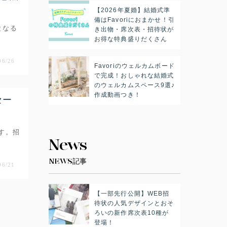
【2026年夏婚】結婚式準
備はFavoriにおまかせ！引
となる
き出物・席次表・招待状が
お得な特典盛りだくさん
06/26
Favoriのウェルカムボード
で完成！おしゃれな結婚式
のウェルカムスペース9選♪
作成動画つき！
セー
す。招
News
NEWS記事
06/21
【一部先行公開】WEB招
待状の人気デザインとおそ
ろいの新作席次表10種が
登場！