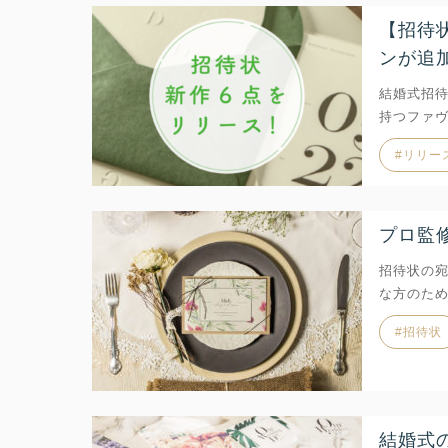
【招待
ンが追
結婚式招
持つファ
リリー
プロ監
招待状の
な方のた
招待状
結婚式