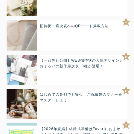
4
招待状・席次表へのQRコード掲載方法
5
【一部先行公開】WEB招待状の人気デザインと
おそろいの新作席次表10種が登場！
6
はじめての参列でも安心！ご祝儀袋のマナーを
マスターしよう
7
【2026年夏婚】結婚式準備はFavoriにおまか