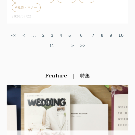
礼節・マナー
2020/07/22
<<
<
...
2
3
4
5
6
7
8
9
10
11
...
>
>>
Feature
特集