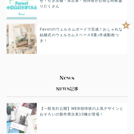
せ！引き出物・席次表・招待状がお得な特典盛
りだくさん
8
Favoriのウェルカムボードで完成！おしゃれな
結婚式のウェルカムスペース9選♪作成動画つ
き！
News
NEWS記事
【一部先行公開】WEB招待状の人気デザインと
おそろいの新作席次表10種が登場！