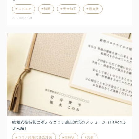
スクエア
和風
天金加工
招待状
2020/08/30
結婚式招待状に添えるコロナ感染対策のメッセージ（Favoriふ
せん編）
コロナ結婚式感染対策
招待状
文例