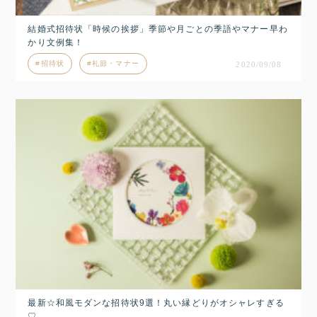
結婚式招待状「時候の挨拶」季節や月ごとの季語やマナー早わ
かり文例集！
招待状
礼節・マナー
2020/09/08
最新☆和風モダンな招待状9選！丸い縁どりがオシャレすぎる
♡