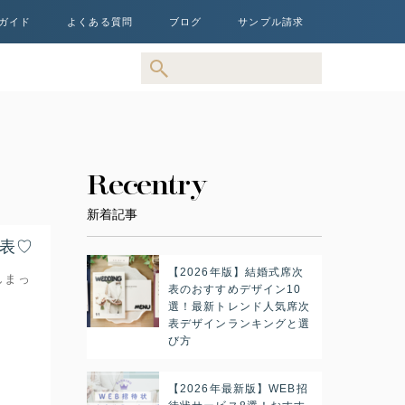
ガイド
よくある質問
ブログ
サンプル請求
Recentry
新着記事
表♡
【2026年版】結婚式席次
しまっ
表のおすすめデザイン10
選！最新トレンド人気席次
表デザインランキングと選
び方
【2026年最新版】WEB招