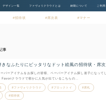
デザイン一覧
ファヴォリクラウドとは
納期について
ご利用
招待状
席次表
マナー
記事
好きなふたりにピッタリなドット絵風の招待状・席次
ペーパーアイテムをお探しの皆様、ペーパーアイテム探し迷子になって
 Favoriクラウドで密かに人気が出ているこちらの…
絵
ファヴォリクラウド
ブロックトイ
席札
招待状