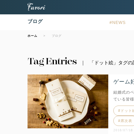
ブログ
NEWS
ホーム
ブログ
Tag Entries
「ドット絵」タグの
ゲーム
結婚式の
ている皆様
ドット
席次表
2018/07/18