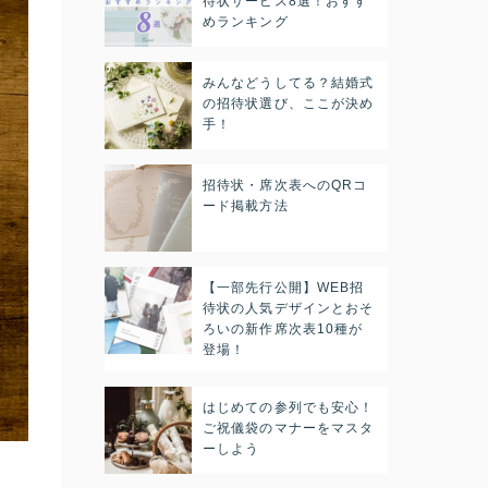
待状サービス8選！おすす
めランキング
みんなどうしてる？結婚式
の招待状選び、ここが決め
手！
招待状・席次表へのQRコ
ード掲載方法
【一部先行公開】WEB招
待状の人気デザインとおそ
ろいの新作席次表10種が
登場！
はじめての参列でも安心！
ご祝儀袋のマナーをマスタ
ーしよう