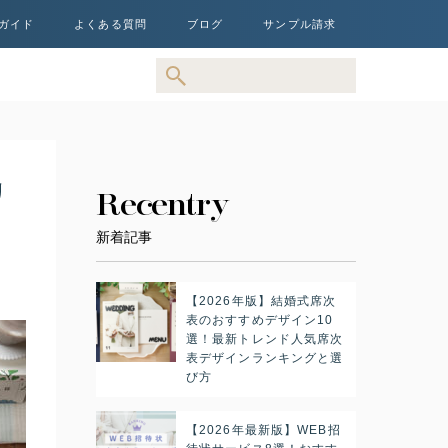
ガイド
よくある質問
ブログ
サンプル請求
リ
Recentry
新着記事
【2026年版】結婚式席次
表のおすすめデザイン10
選！最新トレンド人気席次
表デザインランキングと選
び方
【2026年最新版】WEB招