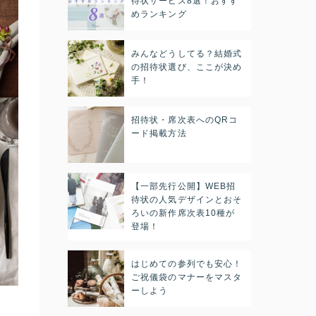
待状サービス8選！おすす
めランキング
みんなどうしてる？結婚式
の招待状選び、ここが決め
手！
招待状・席次表へのQRコ
ード掲載方法
【一部先行公開】WEB招
待状の人気デザインとおそ
ろいの新作席次表10種が
登場！
はじめての参列でも安心！
ご祝儀袋のマナーをマスタ
ーしよう