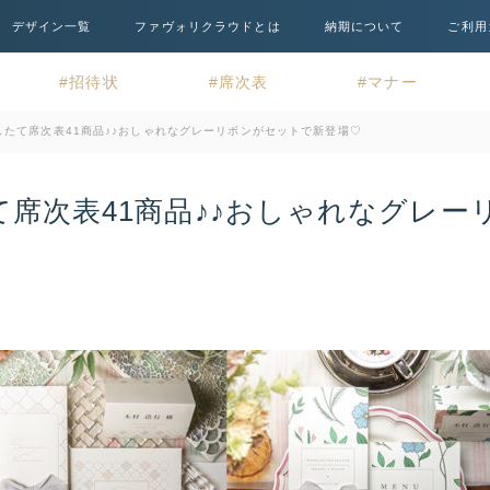
デザイン一覧
ファヴォリクラウドとは
納期について
ご利用
招待状
席次表
マナー
スしたて席次表41商品♪♪おしゃれなグレーリボンがセットで新登場♡
て席次表41商品♪♪おしゃれなグレー