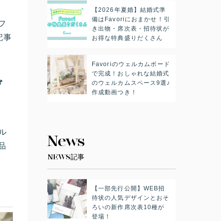
【2026年夏婚】結婚式準
備はFavoriにおまかせ！引
フ
き出物・席次表・招待状が
記事
お得な特典盛りだくさん
Favoriのウェルカムボード
で完成！おしゃれな結婚式
デ
のウェルカムスペース9選♪
作成動画つき！
ル
News
品
NEWS記事
【一部先行公開】WEB招
待状の人気デザインとおそ
ろいの新作席次表10種が
登場！