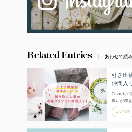
Related Entries
あわせて読
引き出
仲間入
Favor
扱いが増え
NEWS