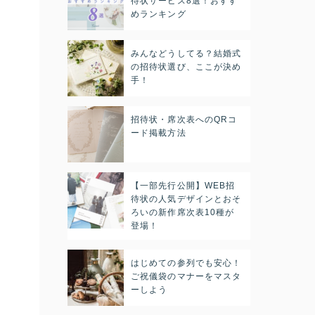
待状サービス8選！おすす
めランキング
みんなどうしてる？結婚式
の招待状選び、ここが決め
手！
招待状・席次表へのQRコ
ード掲載方法
【一部先行公開】WEB招
待状の人気デザインとおそ
ろいの新作席次表10種が
登場！
はじめての参列でも安心！
ご祝儀袋のマナーをマスタ
ーしよう