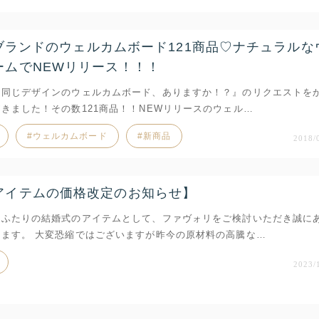
riブランドのウェルカムボード121商品♡ナチュラルな
ームでNEWリリース！！！
と同じデザインのウェルカムボード、ありますか！？』のリクエストを
きました！その数121商品！！NEWリリースのウェル…
ウェルカムボード
新商品
2018/
アイテムの価格改定のお知らせ】
おふたりの結婚式のアイテムとして、ファヴォリをご検討いただき誠に
います。 大変恐縮ではございますが昨今の原材料の高騰な…
2023/