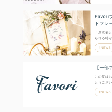
Favo
ドフレ
『席次表
られる時が
NEWS
【一部
この度は
とうござ
NEWS