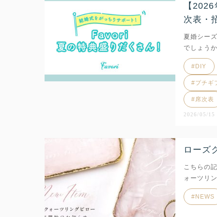
【202
次表・
夏婚シーズ
でしょう
DIY
プチギ
席次表
2026/05/15
ローズ
こちらの
ォーツリン
NEWS