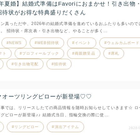
6年夏婚】結婚式準備はFavoriにおまかせ！引き出物
招待状がお得な特典盛りだくさん
ン真っただ中、2026年の結婚式準備を進めているおふたりも多いので
か。 招待状・席次表・引き出物など、やることが多く…
NEWS
WEB招待状
イベント
ウェルカムボード
フト
プロフィールブック
両親贈呈品
席札
引き出物宅配
招待状
クオーツリングピローが新登場♡♡
記事では、リリースしたての商品情報を随時お知らせしていきます☆ ロ
グピローが新登場♪♪ 結婚式当日、指輪交換の際に使…
リングピロー
演出アイテム
2020/