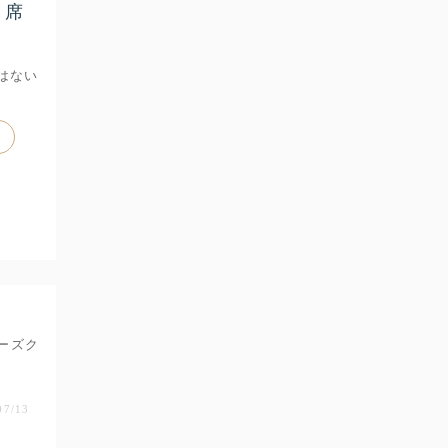
・席
はない
ーズク
07/13