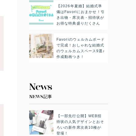
【2026年夏婚】結婚式準
備はFavoriにおまかせ！引
き出物・席次表・招待状が
お得な特典盛りだくさん
Favoriのウェルカムボード
で完成！おしゃれな結婚式
のウェルカムスペース9選♪
作成動画つき！
News
NEWS記事
【一部先行公開】WEB招
待状の人気デザインとおそ
ろいの新作席次表10種が
登場！