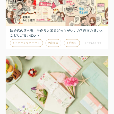
結婚式の席次表、手作りと業者どっちがいいの? 両方の良いと
こどりが賢い選択!?
ファヴォリクラウド
席次表
手作り
2023/07/13