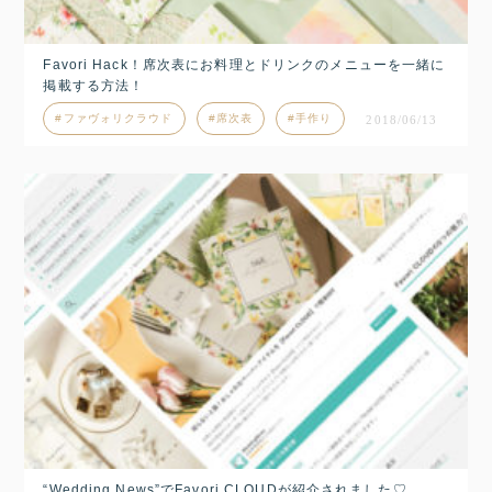
Favori Hack！席次表にお料理とドリンクのメニューを一緒に
掲載する方法！
ファヴォリクラウド
席次表
手作り
2018/06/13
“Wedding News”でFavori CLOUDが紹介されました♡