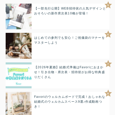
5
【一部先行公開】WEB招待状の人気デザインと
おそろいの新作席次表10種が登場！
6
はじめての参列でも安心！ご祝儀袋のマナーを
マスターしよう
7
【2026年夏婚】結婚式準備はFavoriにおまか
せ！引き出物・席次表・招待状がお得な特典盛
りだくさん
8
Favoriのウェルカムボードで完成！おしゃれな
結婚式のウェルカムスペース9選♪作成動画つ
き！