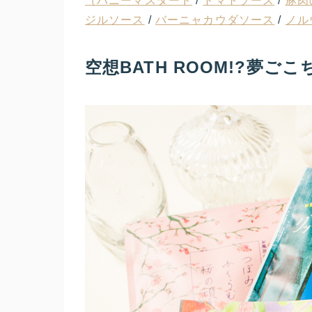
（ハニーマスタード
/
トマトソース
/
豚肉
ジルソース
/
バーニャカウダソース
/
ノル
空想BATH ROOM!?夢