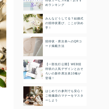
待状サービス8選！おすす
めランキング
みんなどうしてる？結婚式
の招待状選び、ここが決め
手！
招待状・席次表へのQRコ
ード掲載方法
【一部先行公開】WEB招
待状の人気デザインとおそ
ろいの新作席次表10種が
登場！
はじめての参列でも安心！
ご祝儀袋のマナーをマスタ
ーしよう