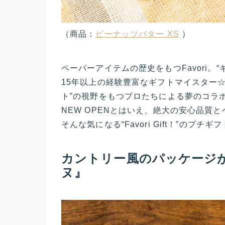
（商品：
ピーナッツバター XS
）
ペーパーアイテムの歴史をもつFavori。
15年以上の経験豊富なギフトマイスター
ト”の視野をもつプロたちによる夢のコラ
NEW OPENとはいえ、絶大の安心品
そんな気になる“Favori Gift！”の
カントリー風のパッケージが目
ヌ』