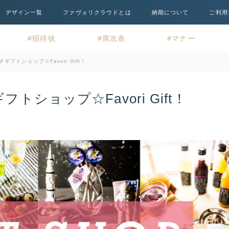
デザイン一覧
ファヴォリクラウドとは
納期について
ご利用
招待状
席次表
マナー
フトショップ☆Favori Gift！
ショップ☆Favori Gift！