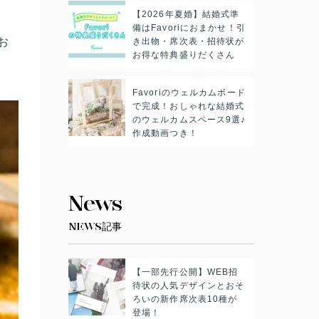
【2026年夏婚】結婚式準
備はFavoriにおまかせ！引
お
き出物・席次表・招待状が
お得な特典盛りだくさん
Favoriのウェルカムボード
で完成！おしゃれな結婚式
のウェルカムスペース9選♪
作成動画つき！
News
NEWS記事
【一部先行公開】WEB招
待状の人気デザインとおそ
ろいの新作席次表10種が
登場！