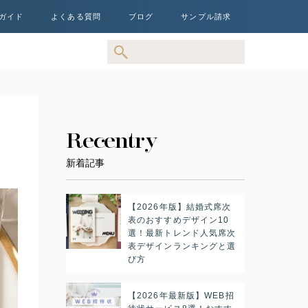
ガイド
よくある質問
ブログ
サンプル請求
Recentry
新着記事
【2026年版】結婚式席次
表のおすすめデザイン10
選！最新トレンド人気席次
表デザインランキングと選
び方
【2026年最新版】WEB招