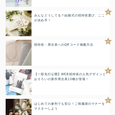
3
みんなどうしてる？結婚式の招待状選び、ここ
が決め手！
4
招待状・席次表へのQRコード掲載方法
5
【一部先行公開】WEB招待状の人気デザインと
おそろいの新作席次表10種が登場！
6
はじめての参列でも安心！ご祝儀袋のマナーを
マスターしよう