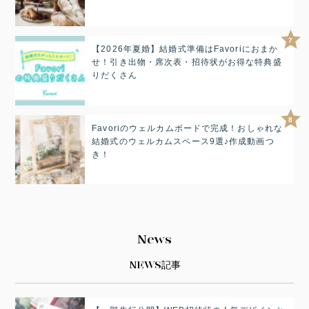
7
【2026年夏婚】結婚式準備はFavoriにおまか
せ！引き出物・席次表・招待状がお得な特典盛
りだくさん
8
Favoriのウェルカムボードで完成！おしゃれな
結婚式のウェルカムスペース9選♪作成動画つ
き！
News
NEWS記事