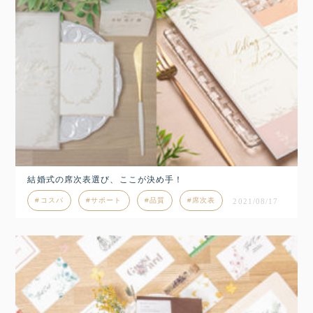
結婚式の席次表選び、ここが決め手！
コスパ
サポート
品質
席次表
2021/08/17