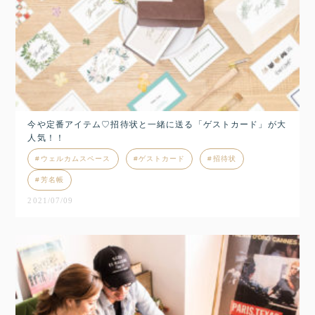
今や定番アイテム♡招待状と一緒に送る「ゲストカード」が大
人気！！
ウェルカムスペース
ゲストカード
招待状
芳名帳
2021/07/09