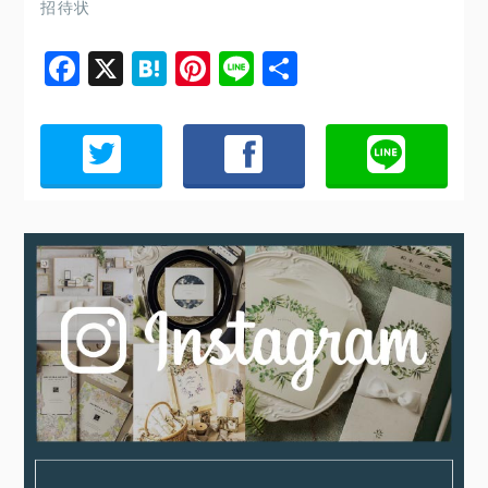
招待状
Facebook
X
Hatena
Pinterest
Line
共
有