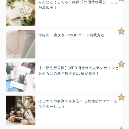
みんなどうしてる？結婚式の招待状選び、ここ
が決め手！
4
招待状・席次表へのQRコード掲載方法
5
【一部先行公開】WEB招待状の人気デザインと
おそろいの新作席次表10種が登場！
6
はじめての参列でも安心！ご祝儀袋のマナーを
マスターしよう