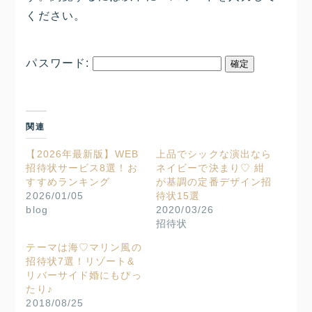
ください。
パスワード:
関連
【2026年最新版】WEB
上品でシックな演出なら
招待状サービス8選！お
ネイビーで決まり♡ 紺
すすめランキング
が基調の定番デザイン招
2026/01/05
待状15選
blog
2020/03/26
招待状
テーマは海♡マリン風の
招待状7選！リゾート&
リバーサイド婚にもぴっ
たり♪
2018/08/25