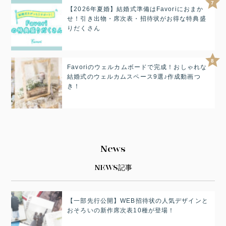
7
【2026年夏婚】結婚式準備はFavoriにおまか
せ！引き出物・席次表・招待状がお得な特典盛
りだくさん
8
Favoriのウェルカムボードで完成！おしゃれな
結婚式のウェルカムスペース9選♪作成動画つ
き！
News
NEWS記事
【一部先行公開】WEB招待状の人気デザインと
おそろいの新作席次表10種が登場！