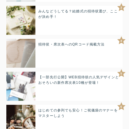
3
みんなどうしてる？結婚式の招待状選び、ここ
が決め手！
4
招待状・席次表へのQRコード掲載方法
5
【一部先行公開】WEB招待状の人気デザインと
おそろいの新作席次表10種が登場！
6
はじめての参列でも安心！ご祝儀袋のマナーを
マスターしよう