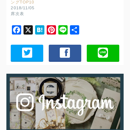
ングTOP10
2018/11/05
席次表
Facebook
X
Hatena
Pinterest
Line
共
有