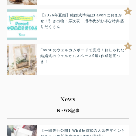
7
【2026年夏婚】結婚式準備はFavoriにおまか
せ！引き出物・席次表・招待状がお得な特典盛
りだくさん
8
Favoriのウェルカムボードで完成！おしゃれな
結婚式のウェルカムスペース9選♪作成動画つ
き！
News
NEWS記事
【一部先行公開】WEB招待状の人気デザインと