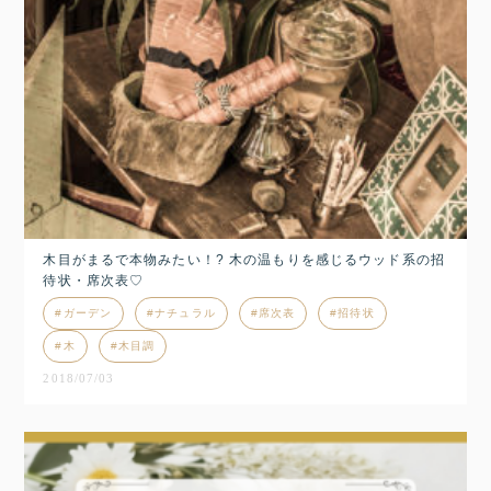
木目がまるで本物みたい！? 木の温もりを感じるウッド系の招
待状・席次表♡
ガーデン
ナチュラル
席次表
招待状
木
木目調
2018/07/03