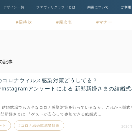
デザイン一覧
ファヴォリクラウドとは
納期について
ご利用
招待状
席次表
マナー
の記事
のコロナウィルス感染対策どうしてる？
ri♡Instagramアンケートによる 新郎新婦さまの結婚
秋、結婚式場でも万全なコロナ感染対策を行っているなか、これから挙式
新郎新婦さまは 『ゲストが安心して参加できる結婚式…
ート
コロナ結婚式感染対策
2020/