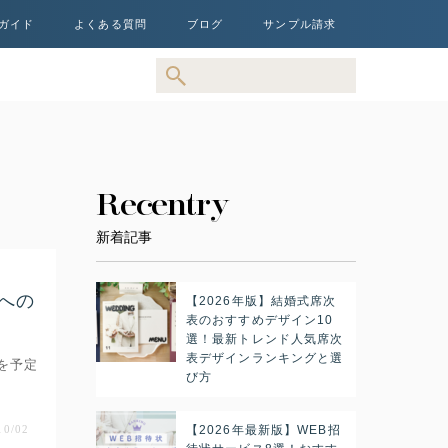
ガイド
よくある質問
ブログ
サンプル請求
Recentry
新着記事
式への
【2026年版】結婚式席次
表のおすすめデザイン10
選！最新トレンド人気席次
表デザインランキングと選
を予定
び方
10/02
【2026年最新版】WEB招