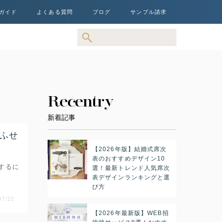
ガイド
よくある質問
ブログ
サンプル請求
Recentry
新着記事
iふせ
【2026年版】結婚式席次
表のおすすめデザイン10
するに
選！最新トレンド人気席次
表デザインランキングと選
び方
07/22
【2026年最新版】WEB招