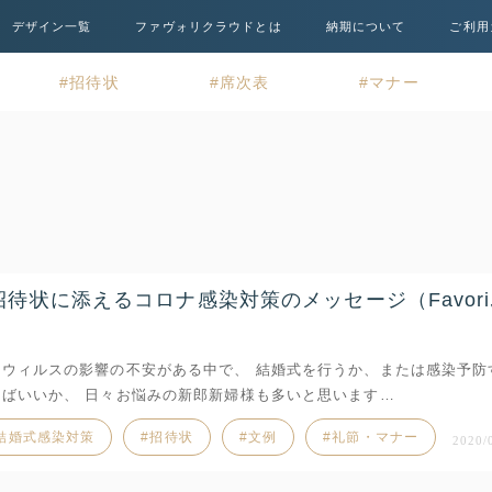
デザイン一覧
ファヴォリクラウドとは
納期について
ご利用
招待状
席次表
マナー
招待状に添えるコロナ感染対策のメッセージ（Favor
ナウィルスの影響の不安がある中で、 結婚式を行うか、または感染予防
ればいいか、 日々お悩みの新郎新婦様も多いと思います…
結婚式感染対策
招待状
文例
礼節・マナー
2020/