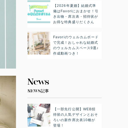
【2026年夏婚】結婚式準
備はFavoriにおまかせ！引
き出物・席次表・招待状が
お得な特典盛りだくさん
Favoriのウェルカムボード
で完成！おしゃれな結婚式
のウェルカムスペース9選♪
作成動画つき！
News
NEWS記事
【一部先行公開】WEB招
待状の人気デザインとおそ
ろいの新作席次表10種が
登場！