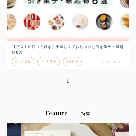
【ゲストの口コミ付き】美味しくておしゃれな引き菓子・縁起
物6選
引き出物
引き菓子
縁起物
2021/10/01
1
Feature
特集