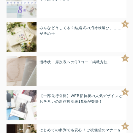
3
みんなどうしてる？結婚式の招待状選び、ここ
が決め手！
4
招待状・席次表へのQRコード掲載方法
5
【一部先行公開】WEB招待状の人気デザインと
おそろいの新作席次表10種が登場！
6
はじめての参列でも安心！ご祝儀袋のマナーを