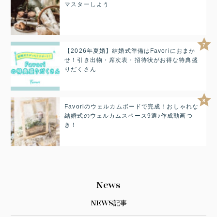
マスターしよう
7
【2026年夏婚】結婚式準備はFavoriにおまか
せ！引き出物・席次表・招待状がお得な特典盛
りだくさん
8
Favoriのウェルカムボードで完成！おしゃれな
結婚式のウェルカムスペース9選♪作成動画つ
き！
News
NEWS記事