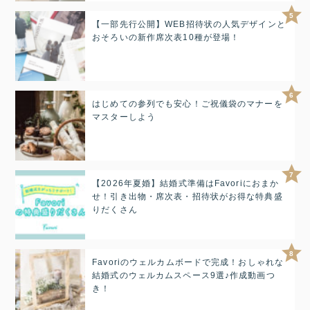
5
【一部先行公開】WEB招待状の人気デザインと
おそろいの新作席次表10種が登場！
6
はじめての参列でも安心！ご祝儀袋のマナーを
マスターしよう
7
【2026年夏婚】結婚式準備はFavoriにおまか
せ！引き出物・席次表・招待状がお得な特典盛
りだくさん
8
Favoriのウェルカムボードで完成！おしゃれな
結婚式のウェルカムスペース9選♪作成動画つ
き！