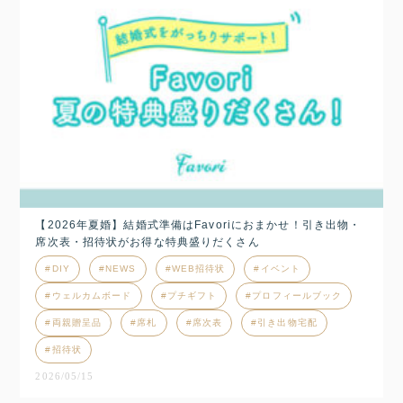
【2026年夏婚】結婚式準備はFavoriにおまかせ！引き出物・
席次表・招待状がお得な特典盛りだくさん
DIY
NEWS
WEB招待状
イベント
ウェルカムボード
プチギフト
プロフィールブック
両親贈呈品
席札
席次表
引き出物宅配
招待状
2026/05/15