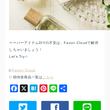
ペーパーアイテムDIYの不安は、Favori Cloudで解消
しちゃいましょう！
Let’s Try☆
▷
Favori Cloud
▷招待状商品一覧は
こちら
Facebook
X
Hatena
Pinterest
Line
共
有