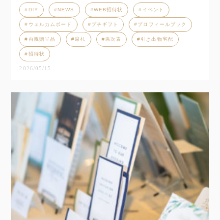
DIY
NEWS
WEB招待状
イベント
ウェルカムボード
プチギフト
プロフィールブック
両親贈呈品
席札
席次表
引き出物宅配
招待状
2026/05/15