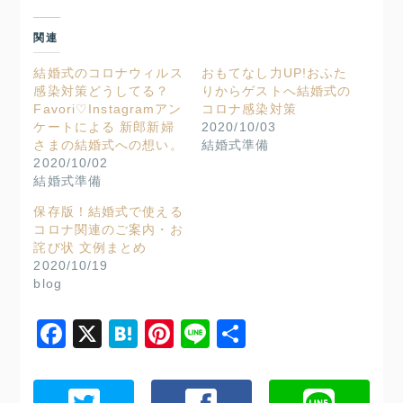
関連
結婚式のコロナウィルス
おもてなし力UP!おふた
感染対策どうしてる？
りからゲストへ結婚式の
Favori♡Instagramアン
コロナ感染対策
ケートによる 新郎新婦
2020/10/03
さまの結婚式への想い。
結婚式準備
2020/10/02
結婚式準備
保存版！結婚式で使える
コロナ関連のご案内・お
詫び状 文例まとめ
2020/10/19
blog
Facebook
X
Hatena
Pinterest
Line
共
有