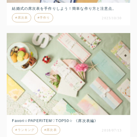
結婚式の席次表を手作りしよう！簡単な作り方と注意点。
席次表
手作り
2023/10/30
Favori☆PAPERITEM♡TOP50☆ 《席次表編》
ランキング
席次表
2018/07/13