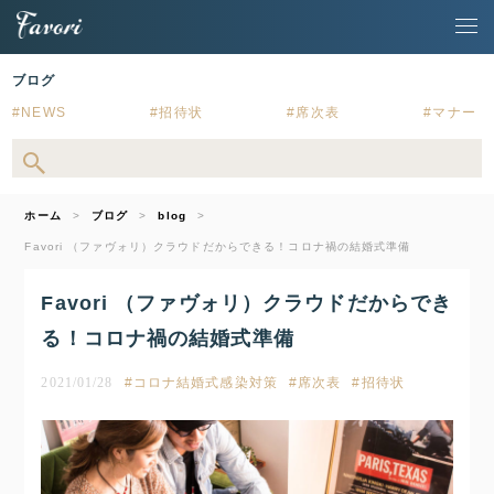
ブログ
NEWS
招待状
席次表
マナー
ホーム
ブログ
blog
Favori （ファヴォリ）クラウドだからできる！コロナ禍の結婚式準備
Favori （ファヴォリ）クラウドだからでき
る！コロナ禍の結婚式準備
2021/01/28
コロナ結婚式感染対策
席次表
招待状