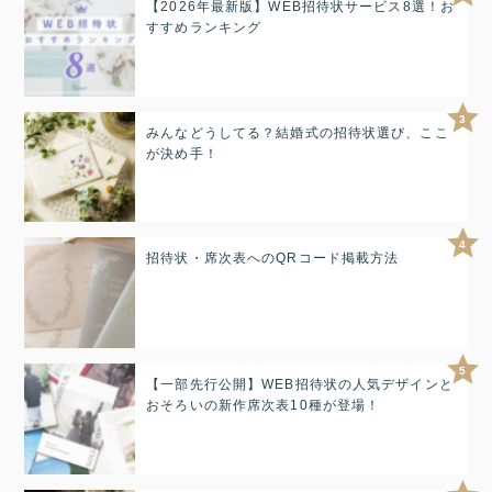
【2026年最新版】WEB招待状サービス8選！お
すすめランキング
3
みんなどうしてる？結婚式の招待状選び、ここ
が決め手！
4
招待状・席次表へのQRコード掲載方法
5
【一部先行公開】WEB招待状の人気デザインと
おそろいの新作席次表10種が登場！