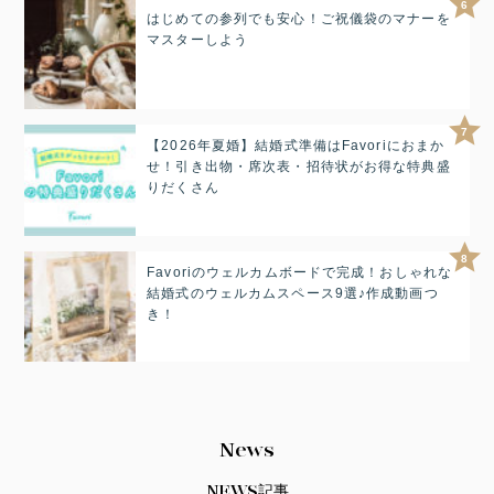
6
はじめての参列でも安心！ご祝儀袋のマナーを
マスターしよう
7
【2026年夏婚】結婚式準備はFavoriにおまか
せ！引き出物・席次表・招待状がお得な特典盛
りだくさん
8
Favoriのウェルカムボードで完成！おしゃれな
結婚式のウェルカムスペース9選♪作成動画つ
き！
News
NEWS記事