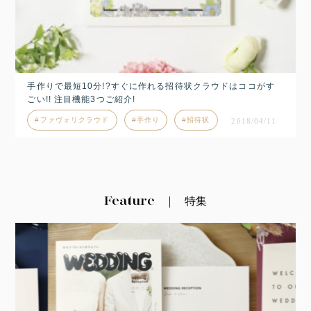
手作りで最短10分!?すぐに作れる招待状クラウドはココがす
ごい!! 注目機能3つご紹介!
ファヴォリクラウド
手作り
招待状
2018/04/11
Feature
特集