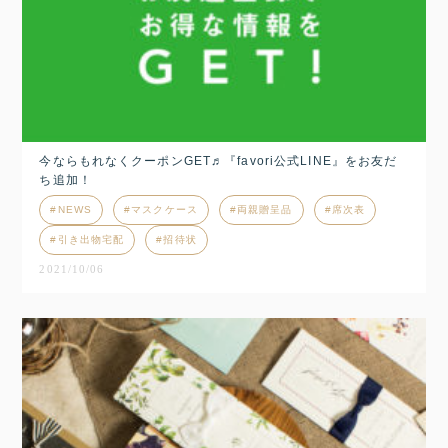
今ならもれなくクーポンGET♬『favori公式LINE』をお友だ
ち追加！
NEWS
マスクケース
両親贈呈品
席次表
引き出物宅配
招待状
2021/10/06