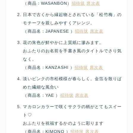
（商品：WASANBON）
招待状
席次表
日本で古くから縁起物とされている「松竹梅」の
モチーフを親しみやすくアレンジ。
（商品名：JAPANESE ）
招待状
席次表
花の朱色が鮮やかに上質紙に滲みます。
おふたりのお名前を手書き風のタイトルでさり気
なく。
（商品名：KANZASHI ）
招待状
席次表
淡いピンクの市松模様が春らしく。金箔を散りば
めた繊細な風合い
（商品名：YAE ）
招待状
席次表
マカロンカラーで咲くサクラの柄がとてもスイー
ト♡
おふたりを祝福するかのように彩ります
（商品名：KIMONO ）
招待状
席次表