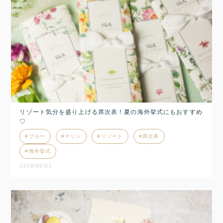
リゾート気分を盛り上げる席次表！夏の海外挙式にもおすすめ
♡
ブルー
マリン
リゾート
席次表
海外挙式
2018/06/05