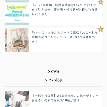
7
【2026年夏婚】結婚式準備はFavoriにおまか
せ！引き出物・席次表・招待状がお得な特典盛
りだくさん
8
Favoriのウェルカムボードで完成！おしゃれな
結婚式のウェルカムスペース9選♪作成動画つ
き！
News
NEWS記事
【一部先行公開】WEB招待状の人気デザインと
おそろいの新作席次表10種が登場！