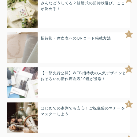
みんなどうしてる？結婚式の招待状選び、ここ
が決め手！
4
招待状・席次表へのQRコード掲載方法
5
【一部先行公開】WEB招待状の人気デザインと
おそろいの新作席次表10種が登場！
6
はじめての参列でも安心！ご祝儀袋のマナーを
マスターしよう