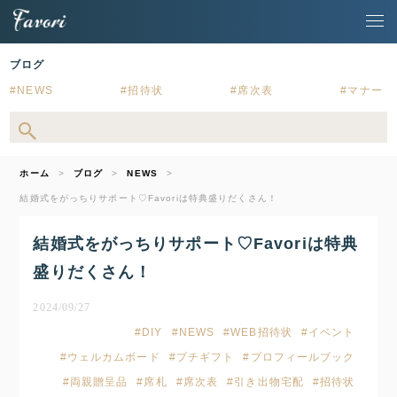
ブログ
NEWS
招待状
席次表
マナー
ホーム
ブログ
NEWS
結婚式をがっちりサポート♡Favoriは特典盛りだくさん！
結婚式をがっちりサポート♡Favoriは特典
盛りだくさん！
2024/09/27
DIY
NEWS
WEB招待状
イベント
ウェルカムボード
プチギフト
プロフィールブック
両親贈呈品
席札
席次表
引き出物宅配
招待状