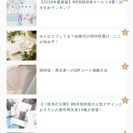
【2026年最新版】WEB招待状サービス8選！お
すすめランキング
3
みんなどうしてる？結婚式の招待状選び、ここ
が決め手！
4
招待状・席次表へのQRコード掲載方法
5
【一部先行公開】WEB招待状の人気デザインと
おそろいの新作席次表10種が登場！