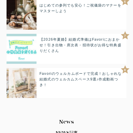
6
はじめての参列でも安心！ご祝儀袋のマナーを
マスターしよう
7
【2026年夏婚】結婚式準備はFavoriにおまか
せ！引き出物・席次表・招待状がお得な特典盛
りだくさん
8
Favoriのウェルカムボードで完成！おしゃれな
結婚式のウェルカムスペース9選♪作成動画つ
き！
News
NEWS記事