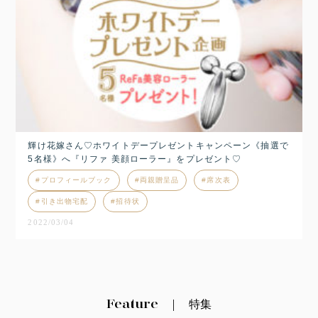
輝け花嫁さん♡ホワイトデープレゼントキャンペーン《抽選で
5名様》へ『リファ 美顔ローラー』をプレゼント♡
プロフィールブック
両親贈呈品
席次表
引き出物宅配
招待状
2022/03/04
Feature
特集