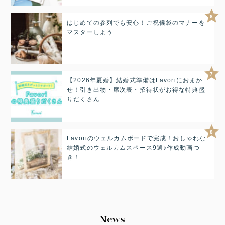
6
はじめての参列でも安心！ご祝儀袋のマナーを
マスターしよう
7
【2026年夏婚】結婚式準備はFavoriにおまか
せ！引き出物・席次表・招待状がお得な特典盛
りだくさん
8
Favoriのウェルカムボードで完成！おしゃれな
結婚式のウェルカムスペース9選♪作成動画つ
き！
News