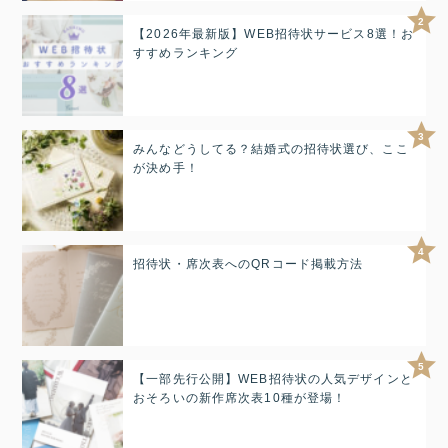
2
【2026年最新版】WEB招待状サービス8選！お
すすめランキング
3
みんなどうしてる？結婚式の招待状選び、ここ
が決め手！
4
招待状・席次表へのQRコード掲載方法
5
【一部先行公開】WEB招待状の人気デザインと
おそろいの新作席次表10種が登場！