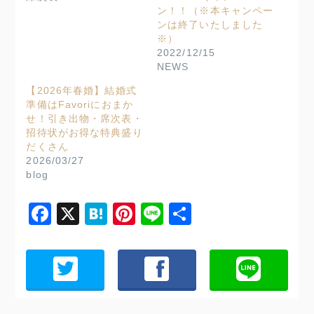
ン！！（※本キャンペー
ンは終了いたしました
※）
2022/12/15
NEWS
【2026年春婚】結婚式
準備はFavoriにおまか
せ！引き出物・席次表・
招待状がお得な特典盛り
だくさん
2026/03/27
blog
Facebook
X
Hatena
Pinterest
Line
共
有