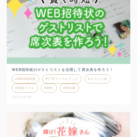
WEB招待状のゲストリストを活用して席次表を作ろう！
WEB招待状
プロフィールブック
メニュー表
宛名リスト
席札
席次表
2024/10/30