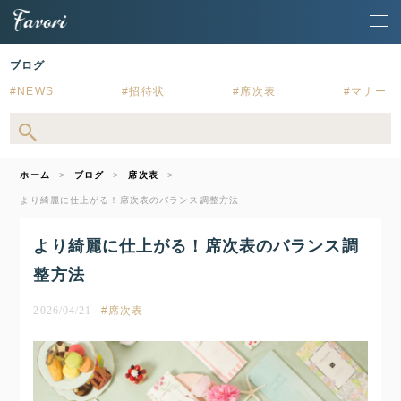
ブログ
NEWS
招待状
席次表
マナー
ホーム
ブログ
席次表
より綺麗に仕上がる！席次表のバランス調整方法
より綺麗に仕上がる！席次表のバランス調
整方法
2026/04/21
席次表