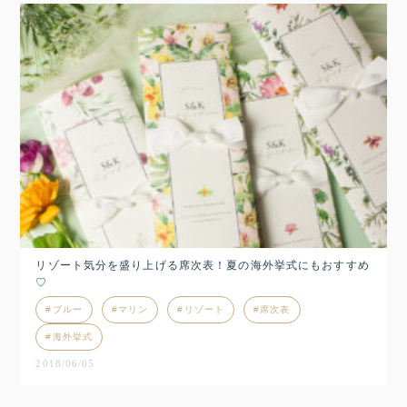
リゾート気分を盛り上げる席次表！夏の海外挙式にもおすすめ
♡
ブルー
マリン
リゾート
席次表
海外挙式
2018/06/05