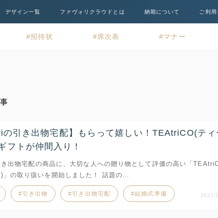
デザイン一覧
ファヴォリクラウドとは
納期について
ご利用
招待状
席次表
マナー
記事
oriの引き出物宅配】もらって嬉しい！TEAtriCO(テ
のギフトが仲間入り！
iの引き出物宅配の商品に、大切な人への贈り物として評価の高い「TEAtriC
)」の取り扱いを開始しました！ 話題の…
引き出物
引き出物宅配
結婚式準備
2021/