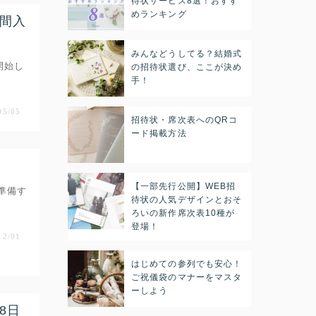
待状サービス8選！おすす
めランキング
仲間入
みんなどうしてる？結婚式
開始し
の招待状選び、ここが決め
手！
05/05
招待状・席次表へのQRコ
ード掲載方法
【一部先行公開】WEB招
準備す
待状の人気デザインとおそ
ろいの新作席次表10種が
登場！
12/01
はじめての参列でも安心！
ご祝儀袋のマナーをマスタ
ーしよう
8日