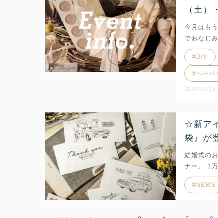
（土）
今月はもう
でおなじみ
DIY
ペーパ
2020/11/25
☆新ア
袋』が登
結婚式の
ナー。 1
NEWS