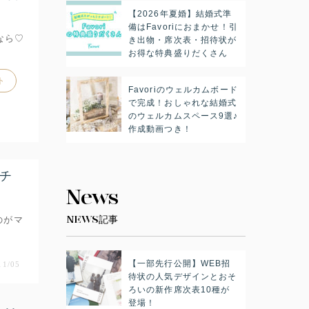
【2026年夏婚】結婚式準
備はFavoriにおまかせ！引
なら♡
き出物・席次表・招待状が
お得な特典盛りだくさん
ト
Favoriのウェルカムボード
で完成！おしゃれな結婚式
のウェルカムスペース9選♪
作成動画つき！
チ
News
NEWS記事
のがマ
【一部先行公開】WEB招
11/05
待状の人気デザインとおそ
ろいの新作席次表10種が
登場！