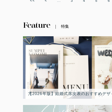
<<
<
...
3
4
5
6
Feature
特集
【2026年版】結婚式席次表のおすすめデザイン10選！最新トレンド人気席次表デザインランキングと選び方