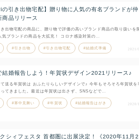
voriの引き出物宅配】贈り物に人気の有名ブランドが
新商品リリース
iの引き出物宅配の商品に、贈り物で評価の高いブランド商品の取り扱いを
人気ブランドの商品を大拡充！ コロナ感染対策の…
引き出物
引き出物宅配
結婚式準備
2021/
で結婚報告しよう！年賀状デザイン2021リリース♪
て送る年賀状は おふたりらしいデザインで♪ 今年もそろそろ年賀状を
ってきました。最近は年賀状は出さず、SNSなどで…
寒中見舞い
年賀状
結婚報告はがき
2020/
クシィフェスタ 首都圏に出展決定！《2020年11月2