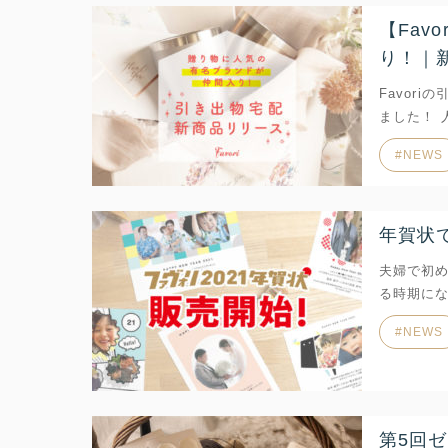
【Fa
り！｜
Favor
ました！ 
NEWS
年賀状
夫婦で初め
る時期にな
NEWS
第5回ゼ