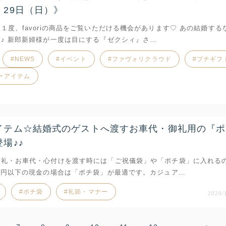
・29日（日）》
１度、favoriの商品をご覧いただける機会があります♡ あの結婚する
♪ 新郎新婦様が一度は目にする『ゼクシィ』さ…
NEWS
イベント
ファヴォリクラウド
プチギフ
ーアイテム
イテム☆結婚式のゲストへ渡すお車代・御礼用の『ポ
場♪♪
お礼・お車代・心付けを渡す時には「ご祝儀袋」や「ポチ袋」に入れる
万円以下の現金の場合は「ポチ袋」が最適です。カジュア…
ポチ袋
礼節・マナー
2020/