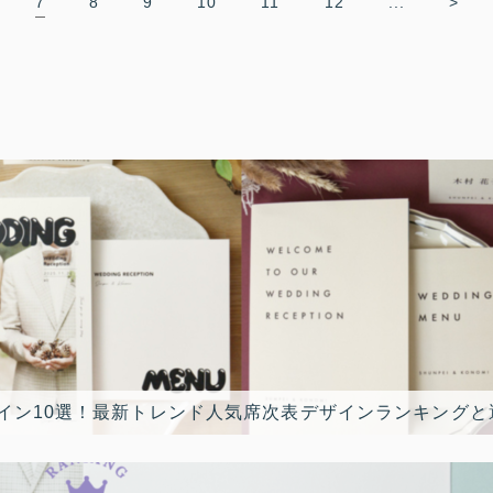
7
8
9
10
11
12
...
>