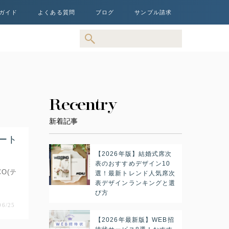
ガイド
よくある質問
ブログ
サンプル請求
Recentry
新着記事
ィート
【2026年版】結婚式席次
表のおすすめデザイン10
O(テ
選！最新トレンド人気席次
表デザインランキングと選
び方
06/25
【2026年最新版】WEB招