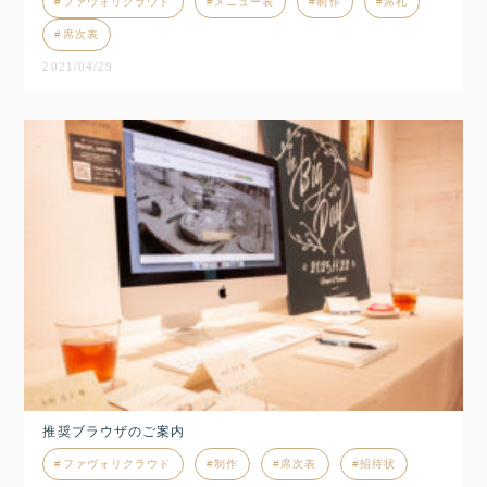
ファヴォリクラウド
メニュー表
制作
席札
席次表
2021/04/29
推奨ブラウザのご案内
ファヴォリクラウド
制作
席次表
招待状