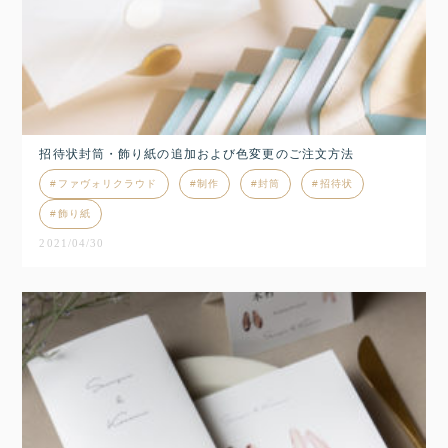
招待状封筒・飾り紙の追加および色変更のご注文方法
ファヴォリクラウド
制作
封筒
招待状
飾り紙
2021/04/30