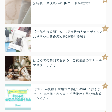
4
招待状・席次表へのQRコード掲載方法
5
【一部先行公開】WEB招待状の人気デザインと
おそろいの新作席次表10種が登場！
6
はじめての参列でも安心！ご祝儀袋のマナーを
マスターしよう
7
【2026年夏婚】結婚式準備はFavoriにおまか
せ！引き出物・席次表・招待状がお得な特典盛
りだくさん