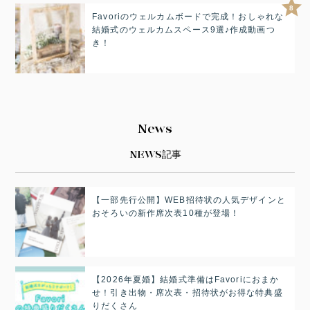
8
Favoriのウェルカムボードで完成！おしゃれな
結婚式のウェルカムスペース9選♪作成動画つ
き！
News
NEWS記事
【一部先行公開】WEB招待状の人気デザインと
おそろいの新作席次表10種が登場！
【2026年夏婚】結婚式準備はFavoriにおまか
せ！引き出物・席次表・招待状がお得な特典盛
りだくさん