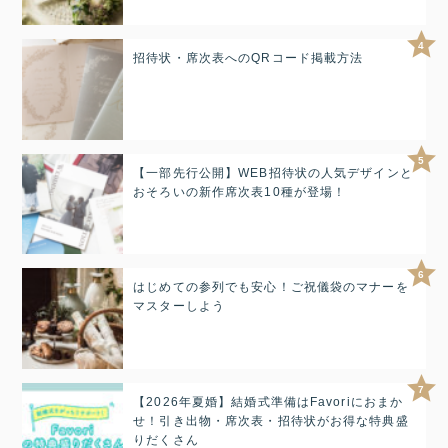
4
招待状・席次表へのQRコード掲載方法
5
【一部先行公開】WEB招待状の人気デザインと
おそろいの新作席次表10種が登場！
6
はじめての参列でも安心！ご祝儀袋のマナーを
マスターしよう
7
【2026年夏婚】結婚式準備はFavoriにおまか
せ！引き出物・席次表・招待状がお得な特典盛
りだくさん