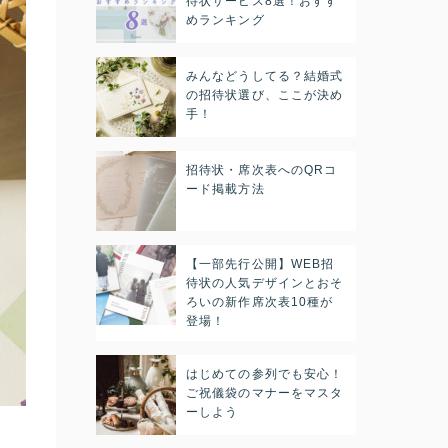
待状サービス8選！おすす
めランキング
みんなどうしてる？結婚式
の招待状選び、ここが決め
手！
招待状・席次表へのQRコ
ード掲載方法
【一部先行公開】WEB招
待状の人気デザインとおそ
ろいの新作席次表10種が
登場！
はじめての参列でも安心！
ご祝儀袋のマナーをマスタ
ーしよう