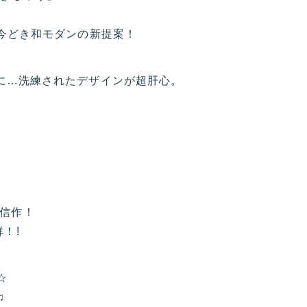
・今どき和モダンの新提案！
うに…洗練されたデザインが超肝心。
信作！
！!
☆
♫