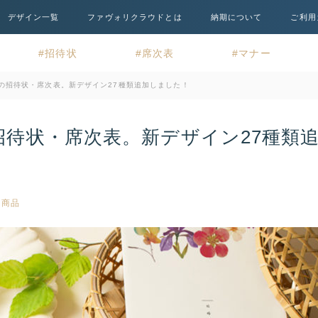
デザイン一覧
ファヴォリクラウドとは
納期について
ご利用
招待状
席次表
マナー
の招待状・席次表。新デザイン27種類追加しました！
待状・席次表。新デザイン27種類
新商品