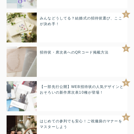
3
みんなどうしてる？結婚式の招待状選び、ここ
が決め手！
4
招待状・席次表へのQRコード掲載方法
5
【一部先行公開】WEB招待状の人気デザインと
おそろいの新作席次表10種が登場！
6
はじめての参列でも安心！ご祝儀袋のマナーを
マスターしよう