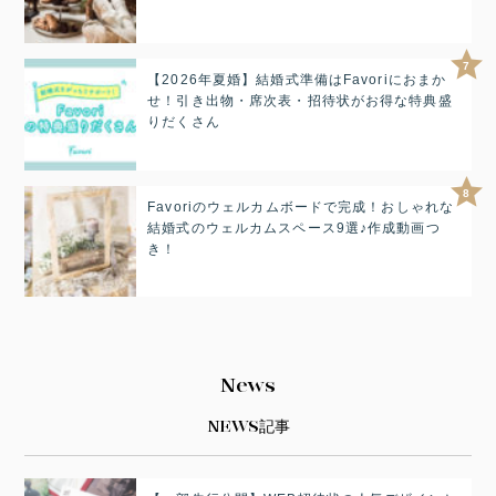
7
【2026年夏婚】結婚式準備はFavoriにおまか
せ！引き出物・席次表・招待状がお得な特典盛
りだくさん
8
Favoriのウェルカムボードで完成！おしゃれな
結婚式のウェルカムスペース9選♪作成動画つ
き！
News
NEWS記事