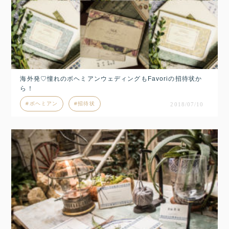
海外発♡憧れのボヘミアンウェディングもFavoriの招待状か
ら！
ボヘミアン
招待状
2018/07/10