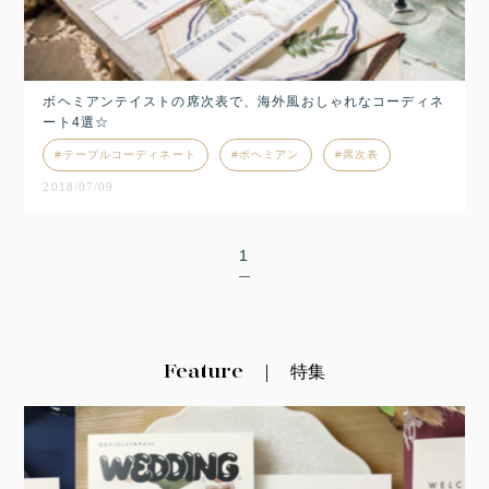
ボヘミアンテイストの席次表で、海外風おしゃれなコーディネ
ート4選☆
テーブルコーディネート
ボヘミアン
席次表
2018/07/09
1
Feature
特集