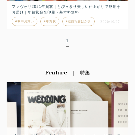
ファヴォリ2021年賀状｜とびっきり美しい仕上がりで感動を
お届け｜年賀状宛名印刷・基本料無料
寒中見舞い
年賀状
結婚報告はがき
2020/10/27
1
Feature
特集