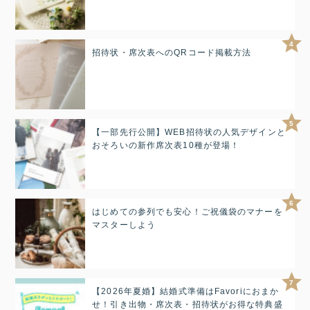
4
招待状・席次表へのQRコード掲載方法
5
【一部先行公開】WEB招待状の人気デザインと
おそろいの新作席次表10種が登場！
6
はじめての参列でも安心！ご祝儀袋のマナーを
マスターしよう
7
【2026年夏婚】結婚式準備はFavoriにおまか
せ！引き出物・席次表・招待状がお得な特典盛