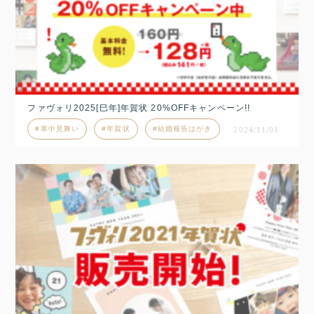
ファヴォリ2025[巳年]年賀状 20%OFFキャンペーン!!
寒中見舞い
年賀状
結婚報告はがき
2024/11/01